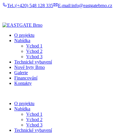
Tel.:
(+420) 548 128 335
E-mail:
info@eastgatebrno.cz
O projektu
Nabídka
Vchod 1
Vchod 2
Vchod 3
Technické vybavení
Nové byty Brno
Galerie
Financování
Kontakty
O projektu
Nabídka
Vchod 1
Vchod 2
Vchod 3
Technické vybavení