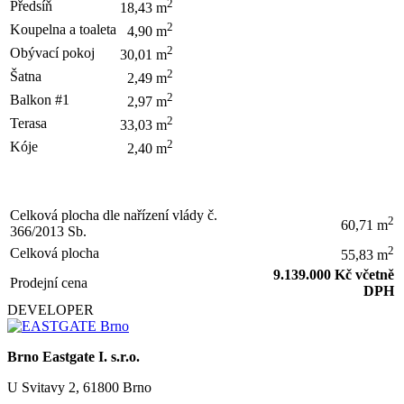
2
Předsíň
18,43 m
2
Koupelna a toaleta
4,90 m
2
Obývací pokoj
30,01 m
2
Šatna
2,49 m
2
Balkon #1
2,97 m
2
Terasa
33,03 m
2
Kóje
2,40 m
Celková plocha dle nařízení vlády č.
2
60,71 m
366/2013 Sb.
2
Celková plocha
55,83 m
9.139.000 Kč včetně
Prodejní cena
DPH
DEVELOPER
Brno Eastgate I. s.r.o.
U Svitavy 2, 61800 Brno