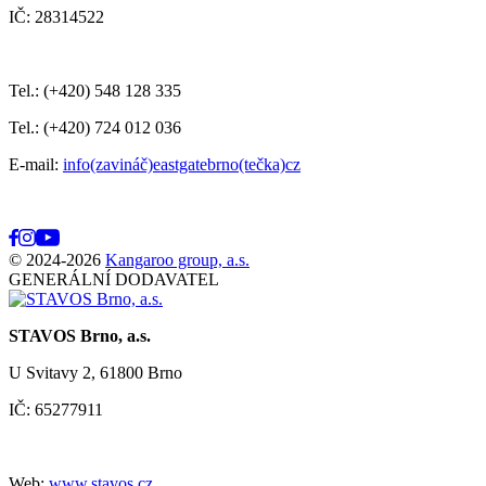
IČ: 28314522
Tel.: (+420) 548 128 335
Tel.: (+420) 724 012 036
E-mail:
info(zavináč)eastgatebrno(tečka)cz
© 2024-2026
Kangaroo group, a.s.
GENERÁLNÍ DODAVATEL
STAVOS Brno, a.s.
U Svitavy 2, 61800 Brno
IČ: 65277911
Web:
www.stavos.cz