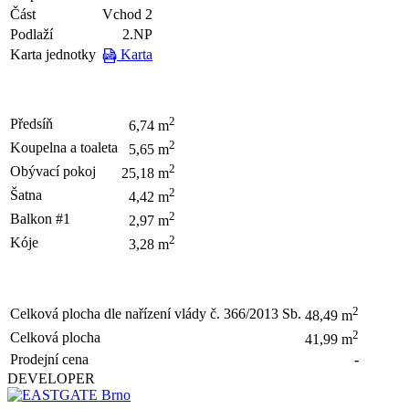
Část
Vchod 2
Podlaží
2.NP
Karta jednotky
Karta
2
Předsíň
6,74 m
2
Koupelna a toaleta
5,65 m
2
Obývací pokoj
25,18 m
2
Šatna
4,42 m
2
Balkon #1
2,97 m
2
Kóje
3,28 m
2
Celková plocha dle nařízení vlády č. 366/2013 Sb.
48,49 m
2
Celková plocha
41,99 m
Prodejní cena
-
DEVELOPER