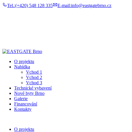
Tel.:
(+420) 548 128 335
E-mail:
info@eastgatebrno.cz
O projektu
Nabídka
Vchod 1
Vchod 2
Vchod 3
Technické vybavení
Nové byty Brno
Galerie
Financování
Kontakty
O projektu