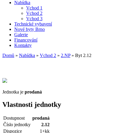
Nabídka
Vchod 1
Vchod 2
Vchod 3
Technické vybavení
Nové byty Brno
Galerie
Financování
Kontakty
Domů
»
Nabídka
»
Vchod 2
»
2.NP
»
Byt 2.12
Jednotka je
prodaná
Vlastnosti jednotky
Dostupnost
prodaná
Číslo jednotky
2.12
Dispozice
1+kk