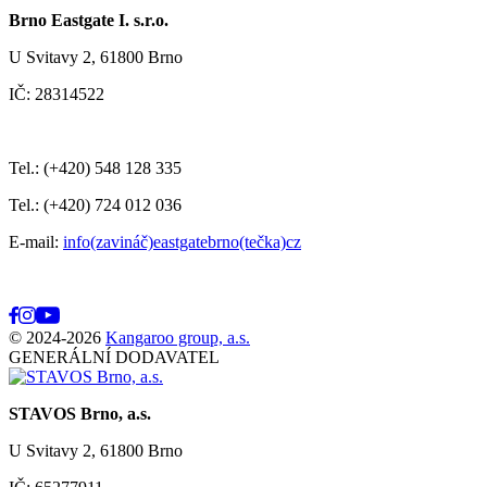
Brno Eastgate I. s.r.o.
U Svitavy 2, 61800 Brno
IČ: 28314522
Tel.: (+420) 548 128 335
Tel.: (+420) 724 012 036
E-mail:
info(zavináč)eastgatebrno(tečka)cz
© 2024-2026
Kangaroo group, a.s.
GENERÁLNÍ DODAVATEL
STAVOS Brno, a.s.
U Svitavy 2, 61800 Brno