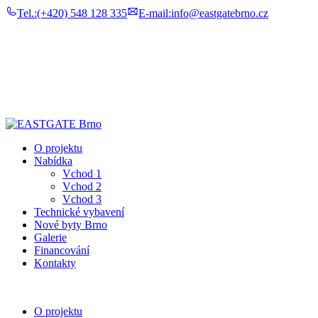
Tel.:
(+420) 548 128 335
E-mail:
info@eastgatebrno.cz
O projektu
Nabídka
Vchod 1
Vchod 2
Vchod 3
Technické vybavení
Nové byty Brno
Galerie
Financování
Kontakty
O projektu