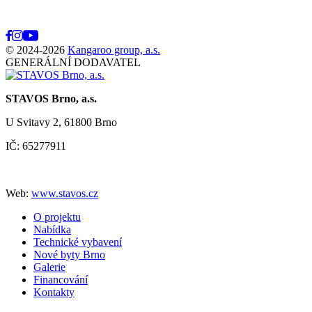
© 2024-2026
Kangaroo group, a.s.
GENERÁLNÍ DODAVATEL
STAVOS Brno, a.s.
U Svitavy 2, 61800 Brno
IČ: 65277911
Web:
www.stavos.cz
O projektu
Nabídka
Technické vybavení
Nové byty Brno
Galerie
Financování
Kontakty