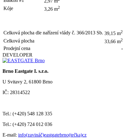
Balkon #1
2,97 m
2
Kóje
3,26 m
2
Celková plocha dle nařízení vlády č. 366/2013 Sb.
39,15 m
2
Celková plocha
33,66 m
Prodejní cena
-
DEVELOPER
Brno Eastgate I. s.r.o.
U Svitavy 2, 61800 Brno
IČ: 28314522
Tel.: (+420) 548 128 335
Tel.: (+420) 724 012 036
E-mail:
info(zavináč)eastgatebrno(tečka)cz