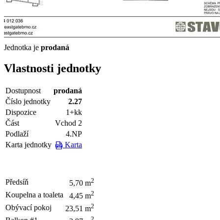
Jednotka je
prodaná
Vlastnosti jednotky
Dostupnost
prodaná
Číslo jednotky
2.27
Dispozice
1+kk
Část
Vchod 2
Podlaží
4.NP
Karta jednotky
Karta
2
Předsíň
5,70 m
2
Koupelna a toaleta
4,45 m
2
Obývací pokoj
23,51 m
2