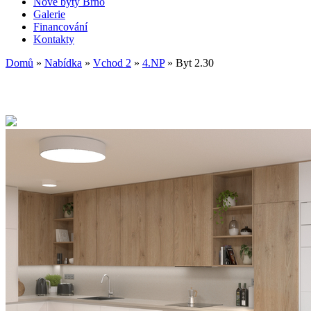
Nové byty Brno
Galerie
Financování
Kontakty
Domů
»
Nabídka
»
Vchod 2
»
4.NP
»
Byt 2.30