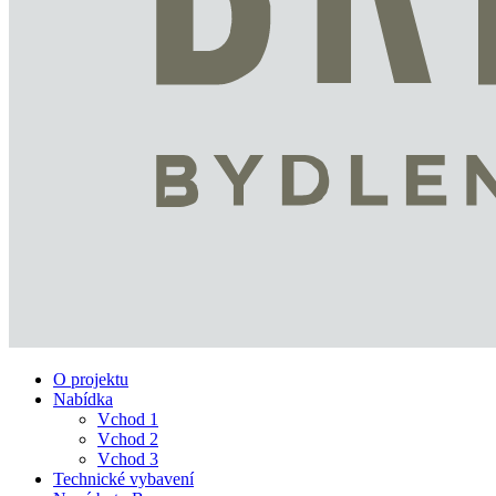
O projektu
Nabídka
Vchod 1
Vchod 2
Vchod 3
Technické vybavení