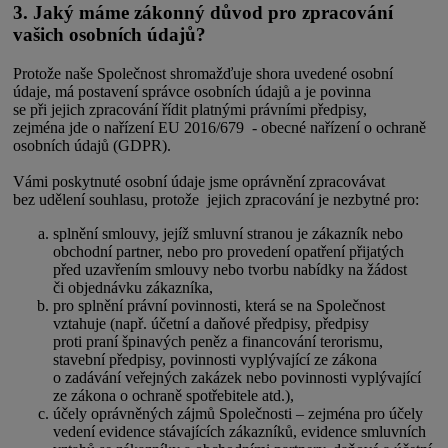
3. Jaký máme zákonný důvod pro zpracování
vašich osobních údajů?
Protože naše Společnost shromažďuje shora uvedené osobní
údaje, má postavení správce osobních údajů a je povinna
se při jejich zpracování řídit platnými právními předpisy,
zejména jde o nařízení EU 2016/679 - obecné nařízení o ochraně
osobních údajů (GDPR).
Vámi poskytnuté osobní údaje jsme oprávnění zpracovávat
bez udělení souhlasu, protože jejich zpracování je nezbytné pro:
splnění smlouvy, jejíž smluvní stranou je zákazník nebo
obchodní partner, nebo pro provedení opatření přijatých
před uzavřením smlouvy nebo tvorbu nabídky na žádost
či objednávku zákazníka,
pro splnění právní povinnosti, která se na Společnost
vztahuje (např. účetní a daňové předpisy, předpisy
proti praní špinavých peněz a financování terorismu,
stavební předpisy, povinnosti vyplývající ze zákona
o zadávání veřejných zakázek nebo povinnosti vyplývající
ze zákona o ochraně spotřebitele atd.),
účely oprávněných zájmů Společnosti – zejména pro účely
vedení evidence stávajících zákazníků, evidence smluvních