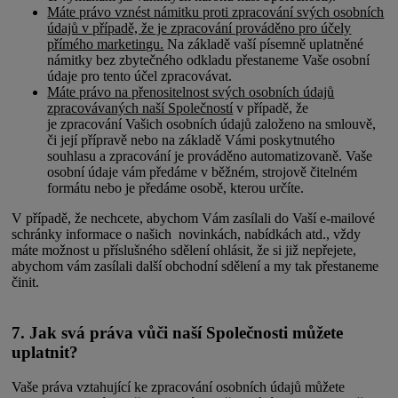
Máte právo vznést námitku proti zpracování svých osobních
údajů v případě, že je zpracování prováděno pro účely
přímého marketingu.
Na základě vaší písemně uplatněné
námitky bez zbytečného odkladu přestaneme Vaše osobní
údaje pro tento účel zpracovávat.
Máte právo na přenositelnost svých osobních údajů
zpracovávaných naší Společností
v případě, že
je zpracování Vašich osobních údajů založeno na smlouvě,
či její přípravě nebo na základě Vámi poskytnutého
souhlasu a zpracování je prováděno automatizovaně. Vaše
osobní údaje vám předáme v běžném, strojově čitelném
formátu nebo je předáme osobě, kterou určíte.
V případě, že nechcete, abychom Vám zasílali do Vaší e-mailové
schránky informace o našich novinkách, nabídkách atd., vždy
máte možnost u příslušného sdělení ohlásit, že si již nepřejete,
abychom vám zasílali další obchodní sdělení a my tak přestaneme
činit.
7. Jak svá práva vůči naší Společnosti můžete
uplatnit?
Vaše práva vztahující ke zpracování osobních údajů můžete