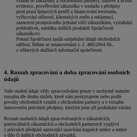
vztahů se zákazníky a obchodními partnery, daňové a účetní
evidence, prověřování zákazníka v souladu s předpisy
proti praní špinavých peněž a financování terorismu,
vyřizování stížností, klientských změn a reklamací,
zamezení protiprávního jednání vůči zákazníkům, vymáhání
pohledávek, nabídku dalších produktů Společnosti
zákazníkovi.
Pokud Společnost zasílá subjektům údajů obchodních
sdělení, řídíme se ustanoveními z. č. 480/2004 Sb.,
o některých službách informační společnosti.
4. Rozsah zpracování a doba zpracování osobních
údajů
Vaše osobní údaje vždy zpracováváme pouze v nezbytně nutném
rozsahu dle druhu služeb, které vám poskytujeme nebo podle
povahy obchodních vztahů s obchodními partnery a v rozsahu
stanoveném právními předpisy, kterými jsme při podnikání vázáni.
Rozsah osobních údajů zpracovávaných o zákaznících,
potenciálních zákaznících a obchodních partnerech vyplývá
z právních předpisů upravující uzavírání kupních smluv a smluv
o dílo či dalších obchodních závazků.