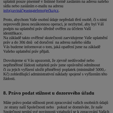
uplatnit pouze písemně v listinné formě zasláním na adresu našeho
sídla nebo zasláním e-mailu na adresu
info(zavináč)eastgatebrno(tečka)cz
.
Proto, abychom Vaše osobní údaje nepředali třetí osobě, či s nimi
neprovedli jinou nezákonnou operaci, je nezbytné, aby byl Váš
podpis na uplatnění práv úředně ověřen za účelem Vaší
identifikace.
Na základě takto ověřené skutečnosti zaevidujeme Vaše uplatnění
práv a do 30ti dnů od doručení na adresu našeho sídla
Vás budeme informovat o tom, jaká opatření jsme na základě
Vašeho uplatnění práv přijali.
Dovolujeme si Vás upozornit, že zjevně nedůvodné nebo
nepřiměřené žádosti subjektů práv jsme oprávnění odmítnout
či za jejich vyřízení uložit přiměřený poplatek (minimálně 5000,-
Kč) zohledňující administrativní náklady spojené s vyřízením této
žádosti.
8. Právo podat stížnost u dozorového úřadu
Máte právo podat stížnosti proti zpracování vašich osobních údajů
ze strany naší Společnosti nebo pokud se domníváte, že naše
Společnost neplní své povinnosti vztahující se k zpracování Vašich