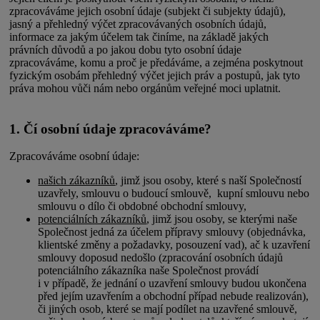
zpracováváme jejich osobní údaje (subjekt či subjekty údajů),
jasný a přehledný výčet zpracovávaných osobních údajů,
informace za jakým účelem tak činíme, na základě jakých
právních důvodů a po jakou dobu tyto osobní údaje
zpracováváme, komu a proč je předáváme, a zejména poskytnout
fyzickým osobám přehledný výčet jejich práv a postupů, jak tyto
práva mohou vůči nám nebo orgánům veřejné moci uplatnit.
1. Čí osobní údaje zpracováváme?
Zpracováváme osobní údaje:
našich zákazníků
, jimž jsou osoby, které s naší Společností
uzavřely, smlouvu o budoucí smlouvě, kupní smlouvu nebo
smlouvu o dílo či obdobné obchodní smlouvy,
potenciálních zákazníků
, jimž jsou osoby, se kterými naše
Společnost jedná za účelem přípravy smlouvy (objednávka,
klientské změny a požadavky, posouzení vad), ač k uzavření
smlouvy doposud nedošlo (zpracování osobních údajů
potenciálního zákazníka naše Společnost provádí
i v případě, že jednání o uzavření smlouvy budou ukončena
před jejím uzavřením a obchodní případ nebude realizován),
či jiných osob, které se mají podílet na uzavřené smlouvě,