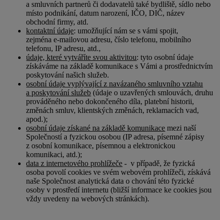
a smluvních partnerů či dodavatelů také bydliště, sídlo nebo
místo podnikání, datum narození, IČO, DIČ, název
obchodní firmy, atd.
kontaktní údaje
: umožňující nám se s vámi spojit,
zejména e-mailovou adresu, číslo telefonu, mobilního
telefonu, IP adresu, atd.,
údaje, které vytváříte svou aktivitou
: tyto osobní údaje
získáváme na základě komunikace s Vámi a prostřednictvím
poskytování našich služeb.
osobní údaje vyplývající z navázaného smluvního vztahu
a poskytování služeb
(údaje o uzavřených smlouvách, druhu
prováděného nebo dokončeného díla, platební historii,
změnách smluv, klientských změnách, reklamacích vad,
apod.);
osobní údaje získané na základě komunikace
mezi naší
Společností a fyzickou osobou (IP adresa, písemné zápisy
z osobní komunikace, písemnou a elektronickou
komunikaci, atd.);
data z internetového prohlížeče
- v případě, že fyzická
osoba povolí cookies ve svém webovém prohlížeči, získává
naše Společnost analytická data o chování této fyzické
osoby v prostředí internetu (bližší informace ke cookies jsou
vždy uvedeny na webových stránkách).