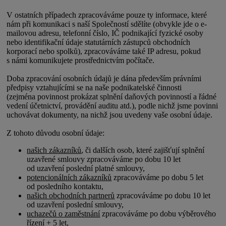
V ostatních případech zpracováváme pouze ty informace, které
nám při komunikaci s naší Společností sdělíte (obvykle jde o e-
mailovou adresu, telefonní číslo, IČ podnikající fyzické osoby
nebo identifikační údaje statutárních zástupců obchodních
korporací nebo spolků), zpracováváme také IP adresu, pokud
s námi komunikujete prostřednictvím počítače.
Doba zpracování osobních údajů je dána především právními
předpisy vztahujícími se na naše podnikatelské činnosti
(zejména povinnost prokázat splnění daňových povinností a řádné
vedení účetnictví, provádění auditu atd.), podle nichž jsme povinni
uchovávat dokumenty, na nichž jsou uvedeny vaše osobní údaje.
Z tohoto důvodu osobní údaje:
našich zákazníků
, či dalších osob, které zajišťují splnění
uzavřené smlouvy zpracováváme po dobu 10 let
od uzavření poslední platné smlouvy,
potencionálních zákazníků
zpracováváme po dobu 5 let
od posledního kontaktu,
našich obchodních partnerů
zpracováváme po dobu 10 let
od uzavření poslední smlouvy,
uchazečů o zaměstnání
zpracováváme po dobu výběrového
řízení + 5 let,