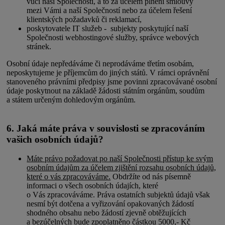
vůči naší Společnosti, a to za účelem plnění smlouvy
mezi Vámi a naší Společností nebo za účelem řešení
klientských požadavků či reklamací,
poskytovatele IT služeb - subjekty poskytující naší
Společnosti webhostingové služby, správce webových
stránek.
Osobní údaje nepředáváme či neprodáváme třetím osobám,
neposkytujeme je příjemcům do jiných států. V rámci oprávnění
stanoveného právními předpisy jsme povinni zpracovávané osobní
údaje poskytnout na základě žádosti státním orgánům, soudům
a státem určeným dohledovým orgánům.
6. Jaká máte práva v souvislosti se zpracováním
vašich osobních údajů?
Máte právo požadovat po naší Společnosti přístup ke svým
osobním údajům za účelem zjištění rozsahu osobních údajů,
které o vás zpracováváme.
Obdržíte od nás písemně
informaci o všech osobních údajích, které
o Vás zpracováváme. Práva ostatních subjektů údajů však
nesmí být dotčena a vyřizování opakovaných žádostí
shodného obsahu nebo žádostí zjevně obtěžujících
a bezúčelných bude zpoplatněno částkou 5000,- Kč