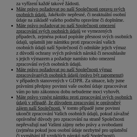
za vyřízení každé takové žádosti.
Máte právo požadovat po naší Společnosti opravu svých
osobních údajů.
Jakékoliv nepřesné, či neaktuální osobní
údaje na základě vašeho podnětu opravíme či doplníme.
Máte právo požadovat po naší Společnosti omezení
zpracování svých osobních údajů
ve vymezených
případech, zejména pokud popíráte přesnost svých osobních
údajů, uplatnili jste námitku proti zpracování vašich
osobních údajů naší Společností či odmítáte jejich výmaz
z důvodů ochrany svých právních nároků či nesouhlasíte
s jejich výmazem a požaduje namísto toho omezení
zpracování svých osobních údajů.
Máte právo požadovat po naší Společnosti výmaz
zpracovávaných osobních údajů (právo být zapomenut)
v případech stanovených v GDPR. Za situace, kdy jsme
právními předpisy povinni vaše osobní údaje zpracovávat
vám po tuto zákonnou dobu nebudeme moci vyhovět.
Máte právo vznést námitku proti zpracování svých osobních
údajů v případě, že důvodem zpracování je oprávněný
zájem naší Společnosti.
V tomto případě jsme povinni
ukončit zpracování Vašich osobních údajů, pokud závažné
oprávněné důvody pro zpracování na straně Společnosti
nepřevažují nad Vašimi zájmy nebo právy a svobodami
(zejména pokud jsou osobní údaje nezbytné pro uplatnění
či vymáhání již vzniklých nároků naší Společnosti).