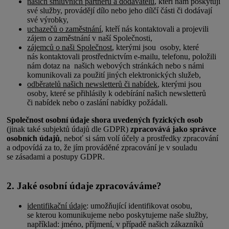
našich smluvních partnerů a dodavatelů
, kteří nám poskytují
své služby, provádějí dílo nebo jeho dílčí části či dodávají
své výrobky,
uchazečů o zaměstnání
, kteří nás kontaktovali a projevili
zájem o zaměstnání v naší Společnosti,
zájemců o naši Společnost
, kterými jsou osoby, které
nás kontaktovali prostřednictvím e-mailu, telefonu, položili
nám dotaz na našich webových stránkách nebo s námi
komunikovali za použití jiných elektronických služeb,
odběratelů našich newsletterů či nabídek
, kterými jsou
osoby, které se přihlásily k odebírání našich newsletterů
či nabídek nebo o zaslání nabídky požádali.
Společnost osobní údaje shora uvedených fyzických osob
(jinak také subjektů údajů dle GDPR)
zpracovává jako správce
osobních údajů
, neboť si sám volí účely a prostředky zpracování
a odpovídá za to, že jím prováděné zpracování je v souladu
se zásadami a postupy GDPR.
2. Jaké osobní údaje zpracováváme?
identifikační údaje
: umožňující identifikovat osobu,
se kterou komunikujeme nebo poskytujeme naše služby,
například: jméno, příjmení, v případě našich zákazníků