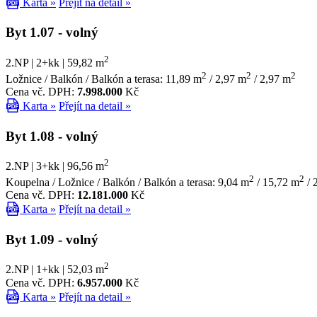
Karta »
Přejít na detail »
Byt 1.07
- volný
2
2.NP | 2+kk | 59,82 m
2
2
2
Ložnice / Balkón / Balkón a terasa: 11,89 m
/ 2,97 m
/ 2,97 m
Cena vč. DPH:
7.998.000
Kč
Karta »
Přejít na detail »
Byt 1.08
- volný
2
2.NP | 3+kk | 96,56 m
2
2
Koupelna / Ložnice / Balkón / Balkón a terasa: 9,04 m
/ 15,72 m
/ 
Cena vč. DPH:
12.181.000
Kč
Karta »
Přejít na detail »
Byt 1.09
- volný
2
2.NP | 1+kk | 52,03 m
Cena vč. DPH:
6.957.000
Kč
Karta »
Přejít na detail »