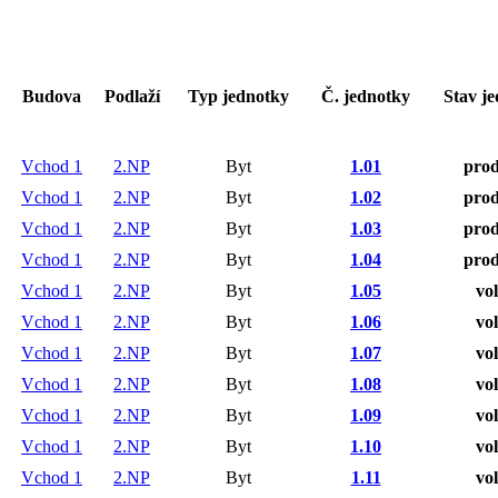
Budova
Podlaží
Typ jednotky
Č. jednotky
Stav j
Vchod 1
2.NP
Byt
1.01
pro
Vchod 1
2.NP
Byt
1.02
pro
Vchod 1
2.NP
Byt
1.03
pro
Vchod 1
2.NP
Byt
1.04
pro
Vchod 1
2.NP
Byt
1.05
vo
Vchod 1
2.NP
Byt
1.06
vo
Vchod 1
2.NP
Byt
1.07
vo
Vchod 1
2.NP
Byt
1.08
vo
Vchod 1
2.NP
Byt
1.09
vo
Vchod 1
2.NP
Byt
1.10
vo
Vchod 1
2.NP
Byt
1.11
vo