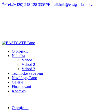
Tel.:
(+420) 548 128 335
E-mail:
info@eastgatebrno.cz
O projektu
Nabídka
Vchod 1
Vchod 2
Vchod 3
Technické vybavení
Nové byty Brno
Galerie
Financování
Kontakty
O projektu