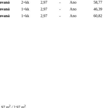
vovaná
2+kk
2,97
-
Ano
58,77
vovaná
1+kk
2,97
-
Ano
46,39
vovaná
1+kk
2,97
-
Ano
60,82
2
2
2,97 m
/ 2,97 m