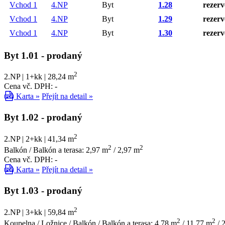
Vchod 1
4.NP
Byt
1.28
rezer
Vchod 1
4.NP
Byt
1.29
rezer
Vchod 1
4.NP
Byt
1.30
rezer
Byt 1.01
- prodaný
2
2.NP | 1+kk | 28,24 m
Cena vč. DPH: -
Karta »
Přejít na detail »
Byt 1.02
- prodaný
2
2.NP | 2+kk | 41,34 m
2
2
Balkón / Balkón a terasa: 2,97 m
/ 2,97 m
Cena vč. DPH: -
Karta »
Přejít na detail »
Byt 1.03
- prodaný
2
2.NP | 3+kk | 59,84 m
2
2
Koupelna / Ložnice / Balkón / Balkón a terasa: 4,78 m
/ 11,77 m
/ 