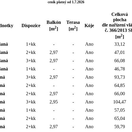
ceník platný od 1.7.2026
Celková
plocha
Balkón
Terasa
dle nařízení vl
ednotky
Dispozice
Kóje
2
2
[m
]
[m
]
č. 366/2013 S
2
[m
]
daná
1+kk
-
-
Ano
33,12
daná
2+kk
2,97
-
Ano
47,01
daná
3+kk
2,97
-
Ano
66,08
daná
1+kk
-
-
Ano
46,78
lná
3+kk
2,97
-
Ano
93,73
lná
2+kk
-
-
Ano
64,85
lná
2+kk
2,97
-
Ano
66,00
lná
3+kk
2,95
-
Ano
104,47
lná
1+kk
-
-
Ano
57,05
lná
2+kk
-
-
Ano
65,04
lná
2+kk
2,97
-
Ano
59,79