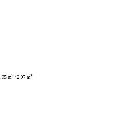
2
2
2,95 m
/ 2,97 m