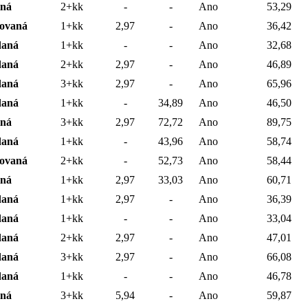
lná
2+kk
-
-
Ano
53,29
vovaná
1+kk
2,97
-
Ano
36,42
daná
1+kk
-
-
Ano
32,68
daná
2+kk
2,97
-
Ano
46,89
daná
3+kk
2,97
-
Ano
65,96
daná
1+kk
-
34,89
Ano
46,50
lná
3+kk
2,97
72,72
Ano
89,75
daná
1+kk
-
43,96
Ano
58,74
vovaná
2+kk
-
52,73
Ano
58,44
lná
1+kk
2,97
33,03
Ano
60,71
daná
1+kk
2,97
-
Ano
36,39
daná
1+kk
-
-
Ano
33,04
daná
2+kk
2,97
-
Ano
47,01
daná
3+kk
2,97
-
Ano
66,08
daná
1+kk
-
-
Ano
46,78
lná
3+kk
5,94
-
Ano
59,87