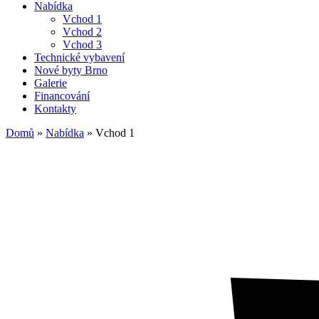
Nabídka
Vchod 1
Vchod 2
Vchod 3
Technické vybavení
Nové byty Brno
Galerie
Financování
Kontakty
Domů
»
Nabídka
»
Vchod 1