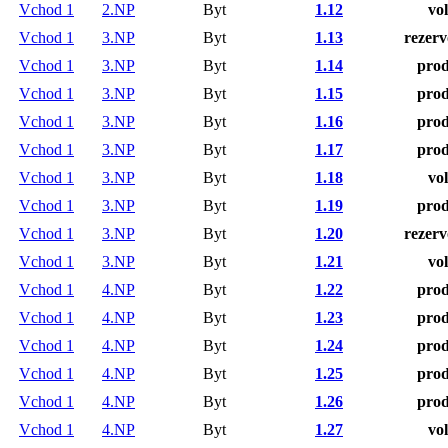
Vchod 1
2.NP
Byt
1.12
vo
Vchod 1
3.NP
Byt
1.13
rezer
Vchod 1
3.NP
Byt
1.14
pro
Vchod 1
3.NP
Byt
1.15
pro
Vchod 1
3.NP
Byt
1.16
pro
Vchod 1
3.NP
Byt
1.17
pro
Vchod 1
3.NP
Byt
1.18
vo
Vchod 1
3.NP
Byt
1.19
pro
Vchod 1
3.NP
Byt
1.20
rezer
Vchod 1
3.NP
Byt
1.21
vo
Vchod 1
4.NP
Byt
1.22
pro
Vchod 1
4.NP
Byt
1.23
pro
Vchod 1
4.NP
Byt
1.24
pro
Vchod 1
4.NP
Byt
1.25
pro
Vchod 1
4.NP
Byt
1.26
pro
Vchod 1
4.NP
Byt
1.27
vo