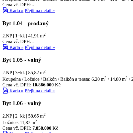
Cena vč. DPH: -
Karta »
Přejít na detail »
Byt 1.04
- prodaný
2
2.NP | 1+kk | 41,91 m
Cena vč. DPH: -
Karta »
Přejít na detail »
Byt 1.05
- volný
2
2.NP | 3+kk | 85,82 m
2
2
Koupelna / Ložnice / Balkón / Balkón a terasa: 6,20 m
/ 14,80 m
/ 
Cena vč. DPH:
10.866.000
Kč
Karta »
Přejít na detail »
Byt 1.06
- volný
2
2.NP | 2+kk | 58,65 m
2
Ložnice: 11,87 m
Cena vč. DPH:
7.858.000
Kč