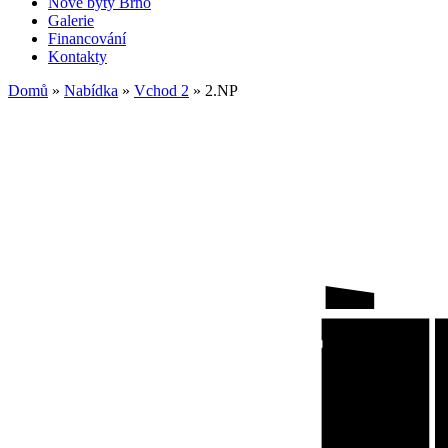
Nové byty Brno
Galerie
Financování
Kontakty
Domů
»
Nabídka
»
Vchod 2
»
2.NP