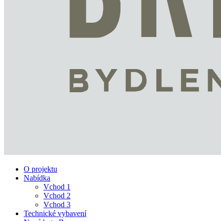
O projektu
Nabídka
Vchod 1
Vchod 2
Vchod 3
Technické vybavení