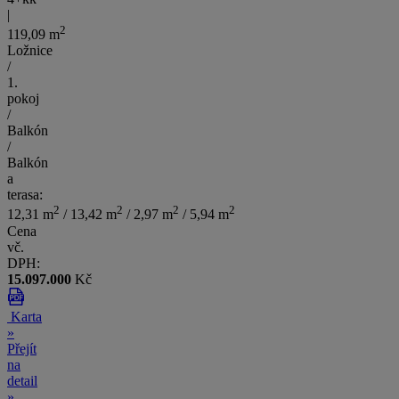
|
2
119,09 m
Ložnice
/
1.
pokoj
/
Balkón
/
Balkón
a
terasa:
2
2
2
2
12,31 m
/ 13,42 m
/ 2,97 m
/ 5,94 m
Cena
vč.
DPH:
15.097.000
Kč
Karta
»
Přejít
na
detail
»