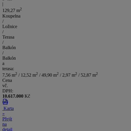
|
2
129,27 m
Koupelna
/
Ložnice
/
Terasa
/
Balkón
/
Balkón
a
terasa:
2
2
2
2
2
7,56 m
/ 12,52 m
/ 49,90 m
/ 2,97 m
/ 52,87 m
Cena
vč.
DPH:
10.617.000
Kč
Karta
»
Přejít
na
detail