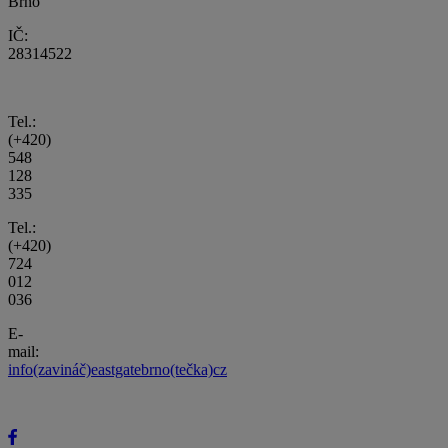
Brno
IČ:
28314522
Tel.:
(+420)
548
128
335
Tel.:
(+420)
724
012
036
E-
mail:
info(zavináč)eastgatebrno(tečka)cz