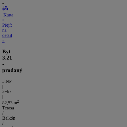
-
Karta
»
Přejít
na
detail
»
Byt
3.21
-
prodaný
3.NP
|
2+kk
|
2
82,53 m
Terasa
/
Balkón
/