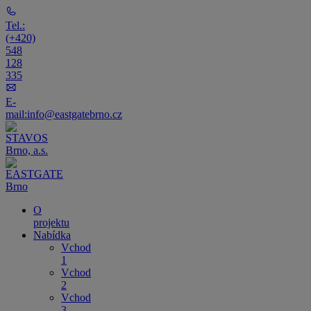
Tel.:
(+420)
548
128
335
E-
mail:
info@eastgatebrno.cz
O
projektu
Nabídka
Vchod
1
Vchod
2
Vchod
3