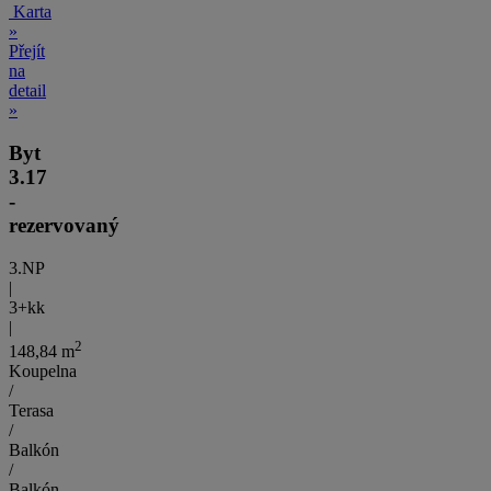
Karta
»
Přejít
na
detail
»
Byt
3.17
-
rezervovaný
3.NP
|
3+kk
|
2
148,84 m
Koupelna
/
Terasa
/
Balkón
/
Balkón