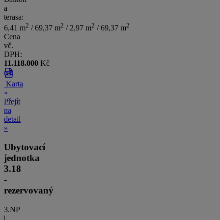
a
terasa:
2
2
2
2
6,41 m
/ 69,37 m
/ 2,97 m
/ 69,37 m
Cena
vč.
DPH:
11.118.000
Kč
Karta
»
Přejít
na
detail
»
Ubytovací
jednotka
3.18
-
rezervovaný
3.NP
|