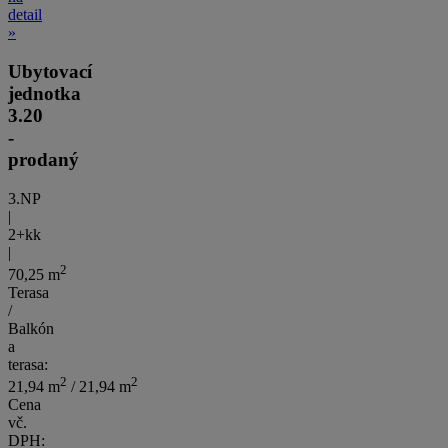
detail
»
Ubytovací
jednotka
3.20
-
prodaný
3.NP
|
2+kk
|
2
70,25 m
Terasa
/
Balkón
a
terasa:
2
2
21,94 m
/ 21,94 m
Cena
vč.
DPH: