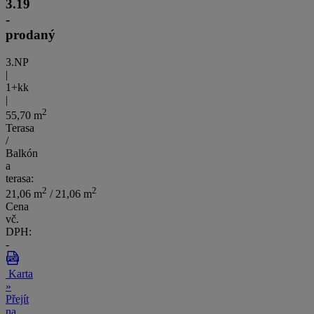
3.19
-
prodaný
3.NP
|
1+kk
|
2
55,70 m
Terasa
/
Balkón
a
terasa:
2
2
21,06 m
/ 21,06 m
Cena
vč.
DPH:
-
Karta
»
Přejít
na