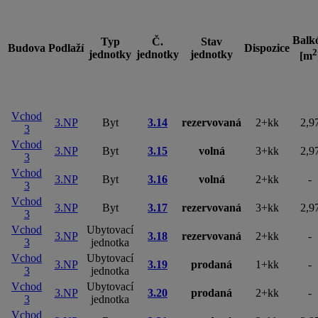
Balk
Typ
Č.
Stav
Budova
Podlaží
Dispozice
2
jednotky
jednotky
jednotky
[m
Vchod
3.NP
Byt
3.14
rezervovaná
2+kk
2,9
3
Vchod
3.NP
Byt
3.15
volná
3+kk
2,9
3
Vchod
3.NP
Byt
3.16
volná
2+kk
-
3
Vchod
3.NP
Byt
3.17
rezervovaná
3+kk
2,9
3
Vchod
Ubytovací
3.NP
3.18
rezervovaná
2+kk
-
3
jednotka
Vchod
Ubytovací
3.NP
3.19
prodaná
1+kk
-
3
jednotka
Vchod
Ubytovací
3.NP
3.20
prodaná
2+kk
-
3
jednotka
Vchod