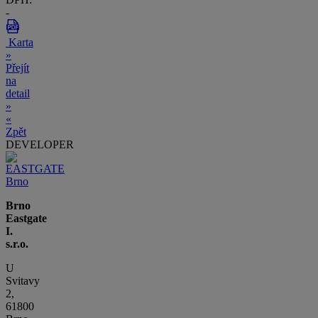
-
Karta
»
Přejít
na
detail
»
«
Zpět
DEVELOPER
Brno
Eastgate
I.
s.r.o.
U
Svitavy
2,
61800