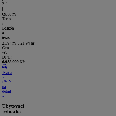
2+kk
|
2
69,86 m
Terasa
/
Balkón
a
terasa:
2
2
21,94 m
/ 21,94 m
Cena
vč.
DPH:
6.958.000
Kč
Karta
»
Přejít
na
detail
»
Ubytovací
jednotka