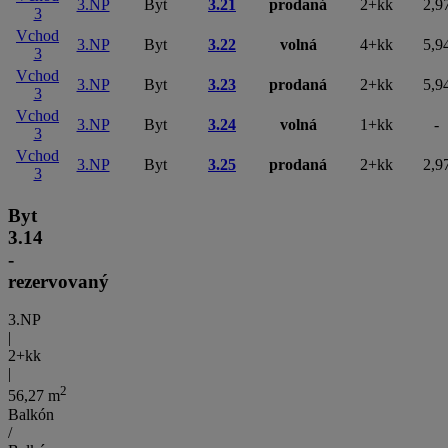
3.NP
Byt
3.21
prodaná
2+kk
2,9
3
Vchod
3.NP
Byt
3.22
volná
4+kk
5,9
3
Vchod
3.NP
Byt
3.23
prodaná
2+kk
5,9
3
Vchod
3.NP
Byt
3.24
volná
1+kk
-
3
Vchod
3.NP
Byt
3.25
prodaná
2+kk
2,9
3
Byt
3.14
-
rezervovaný
3.NP
|
2+kk
|
2
56,27 m
Balkón
/