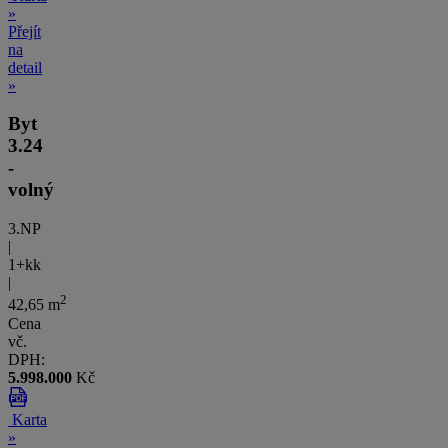
»
Přejít
na
detail
»
Byt
3.24
-
volný
3.NP
|
1+kk
|
2
42,65 m
Cena
vč.
DPH:
5.998.000
Kč
Karta
»