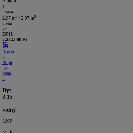
Balkón
a
terasa:
2
2
2,97 m
/ 2,97 m
Cena
vč.
DPH:
7.232.000
Kč
Karta
»
Přejít
na
detail
»
Byt
3.15
-
volný
3.NP
|
3+kk