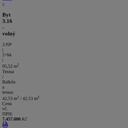
»
Byt
3.16
-
volný
3.NP
|
2+kk
|
2
95,52 m
Terasa
/
Balkón
a
terasa:
2
2
42,53 m
/ 42,53 m
Cena
vč.
DPH:
7.457.000
Kč