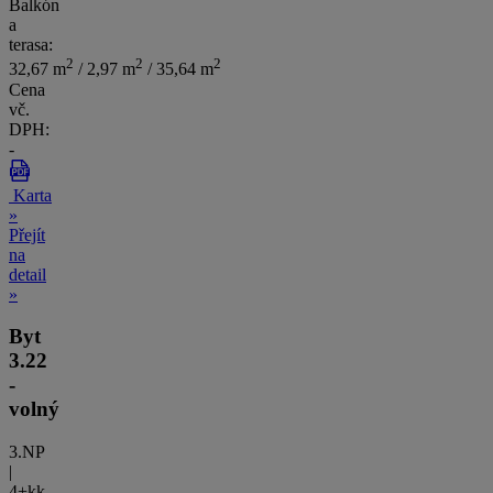
Balkón
a
terasa:
2
2
2
32,67 m
/ 2,97 m
/ 35,64 m
Cena
vč.
DPH:
-
Karta
»
Přejít
na
detail
»
Byt
3.22
-
volný
3.NP
|
4+kk