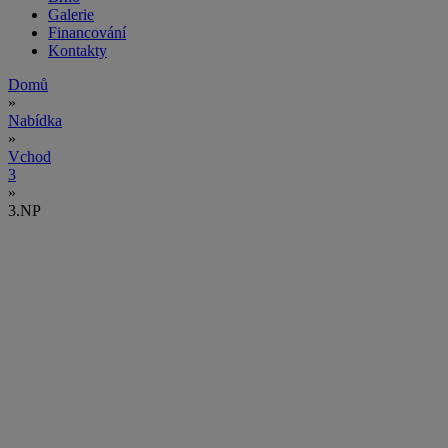
Galerie
Financování
Kontakty
Domů
»
Nabídka
»
Vchod
3
»
3.NP