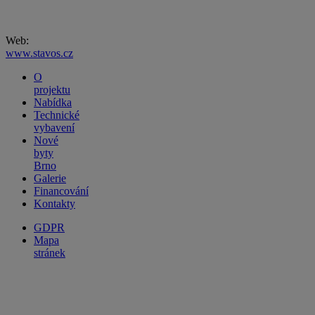
Web:
www.stavos.cz
O
projektu
Nabídka
Technické
vybavení
Nové
byty
Brno
Galerie
Financování
Kontakty
GDPR
Mapa
stránek