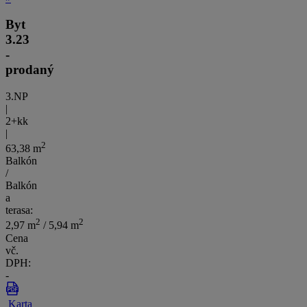
Byt
3.23
-
prodaný
3.NP
|
2+kk
|
2
63,38 m
Balkón
/
Balkón
a
terasa:
2
2
2,97 m
/ 5,94 m
Cena
vč.
DPH:
-
Karta