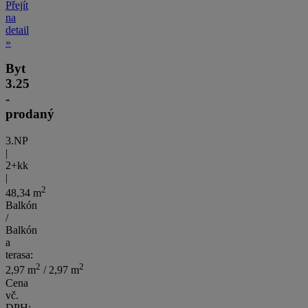
Přejít
na
detail
»
Byt
3.25
-
prodaný
3.NP
|
2+kk
|
2
48,34 m
Balkón
/
Balkón
a
terasa:
2
2
2,97 m
/ 2,97 m
Cena
vč.
DPH: