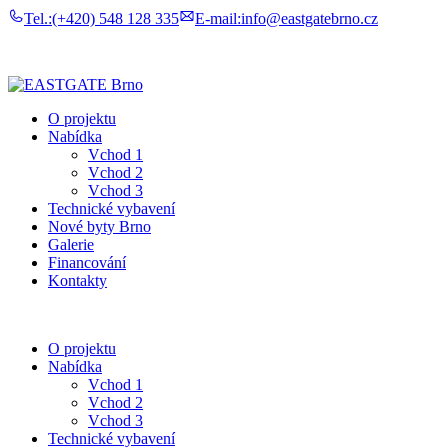
Tel.:
(+420) 548 128 335
E-mail:
info@eastgatebrno.cz
O projektu
Nabídka
Vchod 1
Vchod 2
Vchod 3
Technické vybavení
Nové byty Brno
Galerie
Financování
Kontakty
O projektu
Nabídka
Vchod 1
Vchod 2
Vchod 3
Technické vybavení