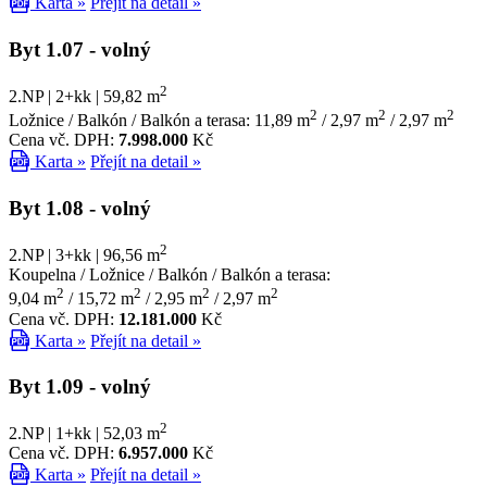
Karta »
Přejít na detail »
Byt 1.07
- volný
2
2.NP | 2+kk | 59,82 m
2
2
2
Ložnice / Balkón / Balkón a terasa: 11,89 m
/ 2,97 m
/ 2,97 m
Cena vč. DPH:
7.998.000
Kč
Karta »
Přejít na detail »
Byt 1.08
- volný
2
2.NP | 3+kk | 96,56 m
Koupelna / Ložnice / Balkón / Balkón a terasa:
2
2
2
2
9,04 m
/ 15,72 m
/ 2,95 m
/ 2,97 m
Cena vč. DPH:
12.181.000
Kč
Karta »
Přejít na detail »
Byt 1.09
- volný
2
2.NP | 1+kk | 52,03 m
Cena vč. DPH:
6.957.000
Kč
Karta »
Přejít na detail »