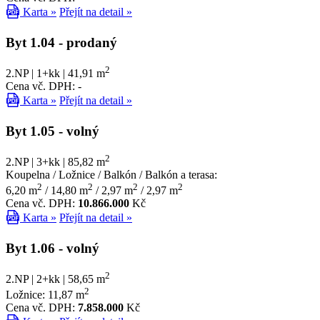
Karta »
Přejít na detail »
Byt 1.04
- prodaný
2
2.NP | 1+kk | 41,91 m
Cena vč. DPH: -
Karta »
Přejít na detail »
Byt 1.05
- volný
2
2.NP | 3+kk | 85,82 m
Koupelna / Ložnice / Balkón / Balkón a terasa:
2
2
2
2
6,20 m
/ 14,80 m
/ 2,97 m
/ 2,97 m
Cena vč. DPH:
10.866.000
Kč
Karta »
Přejít na detail »
Byt 1.06
- volný
2
2.NP | 2+kk | 58,65 m
2
Ložnice: 11,87 m
Cena vč. DPH:
7.858.000
Kč