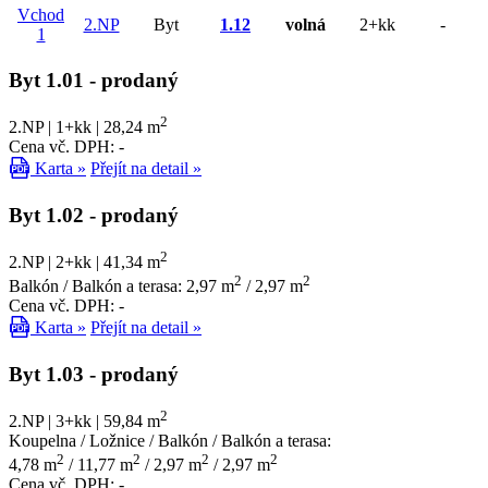
Vchod
2.NP
Byt
1.12
volná
2+kk
-
1
Byt 1.01
- prodaný
2
2.NP | 1+kk | 28,24 m
Cena vč. DPH: -
Karta »
Přejít na detail »
Byt 1.02
- prodaný
2
2.NP | 2+kk | 41,34 m
2
2
Balkón / Balkón a terasa: 2,97 m
/ 2,97 m
Cena vč. DPH: -
Karta »
Přejít na detail »
Byt 1.03
- prodaný
2
2.NP | 3+kk | 59,84 m
Koupelna / Ložnice / Balkón / Balkón a terasa:
2
2
2
2
4,78 m
/ 11,77 m
/ 2,97 m
/ 2,97 m
Cena vč. DPH: -