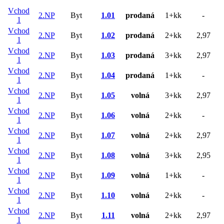
Vchod
2.NP
Byt
1.01
prodaná
1+kk
-
1
Vchod
2.NP
Byt
1.02
prodaná
2+kk
2,97
1
Vchod
2.NP
Byt
1.03
prodaná
3+kk
2,97
1
Vchod
2.NP
Byt
1.04
prodaná
1+kk
-
1
Vchod
2.NP
Byt
1.05
volná
3+kk
2,97
1
Vchod
2.NP
Byt
1.06
volná
2+kk
-
1
Vchod
2.NP
Byt
1.07
volná
2+kk
2,97
1
Vchod
2.NP
Byt
1.08
volná
3+kk
2,95
1
Vchod
2.NP
Byt
1.09
volná
1+kk
-
1
Vchod
2.NP
Byt
1.10
volná
2+kk
-
1
Vchod
2.NP
Byt
1.11
volná
2+kk
2,97
1