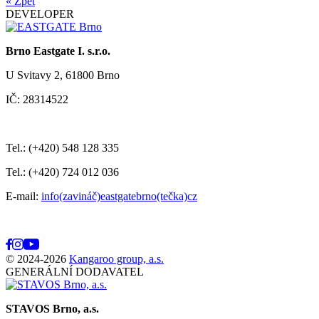
« Zpět
DEVELOPER
Brno Eastgate I. s.r.o.
U Svitavy 2, 61800 Brno
IČ: 28314522
Tel.: (+420) 548 128 335
Tel.: (+420) 724 012 036
E-mail:
info(zavináč)eastgatebrno(tečka)cz
© 2024-2026
Kangaroo group, a.s.
GENERÁLNÍ DODAVATEL
STAVOS Brno, a.s.