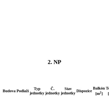
2. NP
Balkón
T
Typ
Č.
Stav
Budova
Podlaží
Dispozice
2
jednotky
jednotky
jednotky
[m
]